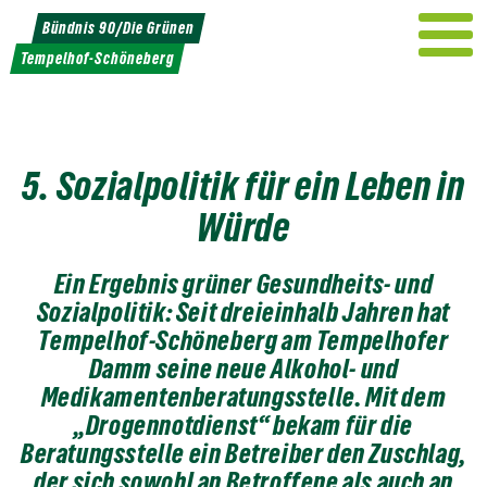
Weiter
Bündnis 90/Die Grünen
zum
Tempelhof-Schöneberg
Inhalt
5. Sozialpolitik für ein Leben in
Würde
Ein Ergebnis grüner Gesundheits- und
Sozialpolitik: Seit dreieinhalb Jahren hat
Tempelhof-Schöneberg am Tempelhofer
Damm seine neue Alkohol- und
Medikamentenberatungsstelle. Mit dem
„Drogennotdienst“ bekam für die
Beratungsstelle ein Betreiber den Zuschlag,
der sich sowohl an Betroffene als auch an