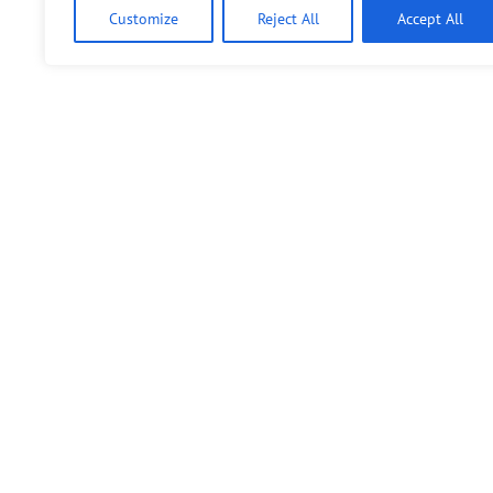
Customize
Reject All
Accept All
Fördern, aber mit klaren Struk…