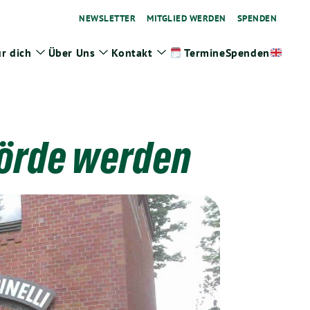
NEWSLETTER
MITGLIED WERDEN
SPENDEN
r dich
Über Uns
Kontakt
Spenden
Termine
ge
Zeige
Zeige
Zeige
termenü
Untermenü
Untermenü
Untermenü
hörde werden