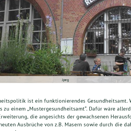
Jpeg
itspolitik ist ein funktionierendes Gesundheitsamt. 
 zu einem „Mustergesundheitsamt“. Dafür wäre aller
ne Erweiterung, die angesichts der gewachsenen Heraus
rneuten Ausbrüche von z.B. Masern sowie durch die da