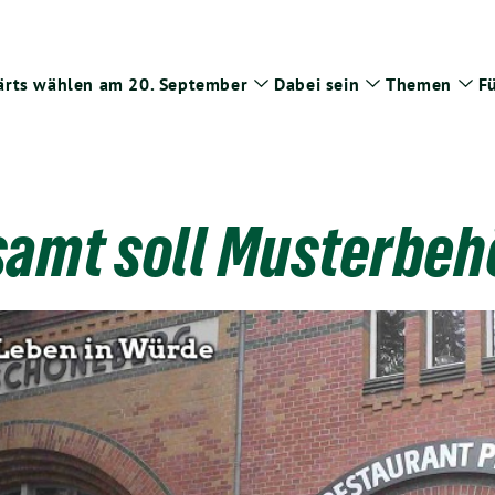
rts wählen am 20. September
Dabei sein
Themen
Fü
Zeige
Zeige
Zei
Untermenü
Untermenü
Un
amt soll Musterbe