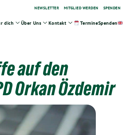
NEWSLETTER
MITGLIED WERDEN
SPENDEN
r dich
Über Uns
Kontakt
Spenden
Termine
ge
Zeige
Zeige
Zeige
termenü
Untermenü
Untermenü
Untermenü
fe auf den
PD Orkan Özdemir