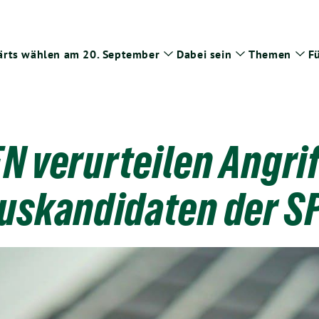
rts wählen am 20. September
Dabei sein
Themen
Fü
Zeige
Zeige
Zei
Untermenü
Untermenü
Un
N verurteilen Angrif
skandidaten der S