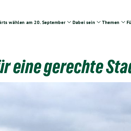
rts wählen am 20. September
Dabei sein
Themen
Fü
Zeige
Zeige
Zei
Untermenü
Untermenü
Un
ür eine gerechte Sta