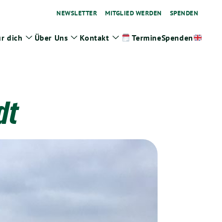
NEWSLETTER
MITGLIED WERDEN
SPENDEN
r dich
Über Uns
Kontakt
Spenden
Termine
ge
Zeige
Zeige
Zeige
termenü
Untermenü
Untermenü
Untermenü
dt