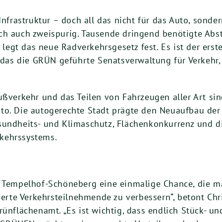
Infrastruktur – doch all das nicht für das Auto, sonde
ch auch zweispurig. Tausende dringend benötigte Abst
gt das neue Radverkehrsgesetz fest. Es ist der erste 
t, das die GRÜN geführte Senatsverwaltung für Verkehr
ußverkehr und das Teilen von Fahrzeugen aller Art sin
to. Die autogerechte Stadt prägte den Neuaufbau der 
esundheits- und Klimaschutz, Flächenkonkurrenz und 
kehrssystems.
k Tempelhof-Schöneberg eine einmalige Chance, die ma
ierte Verkehrsteilnehmende zu verbessern“, betont Chr
rünflächenamt. „Es ist wichtig, dass endlich Stück- u