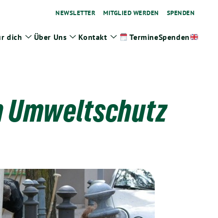
NEWSLETTER
MITGLIED WERDEN
SPENDEN
r dich
Über Uns
Kontakt
Spenden
Termine
ge
Zeige
Zeige
Zeige
termenü
Untermenü
Untermenü
Untermenü
n Umweltschutz