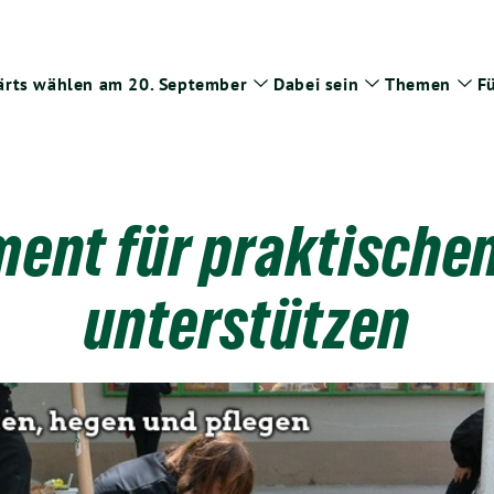
rts wählen am 20. September
Dabei sein
Themen
Fü
Zeige
Zeige
Zei
Untermenü
Untermenü
Un
ent für praktische
unterstützen