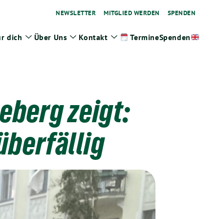
NEWSLETTER
MITGLIED WERDEN
SPENDEN
r dich
Über Uns
Kontakt
Spenden
Termine
ge
Zeige
Zeige
Zeige
termenü
Untermenü
Untermenü
Untermenü
eberg zeigt:
überfällig