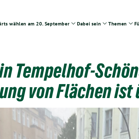
rts wählen am 20. September
Dabei sein
Themen
Fü
Zeige
Zeige
Zei
Untermenü
Untermenü
Un
in Tempelhof-Schön
ung von Flächen ist 